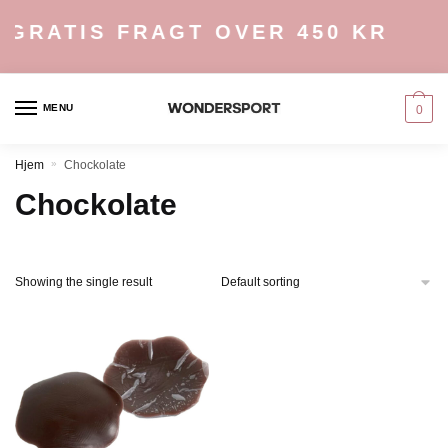
Skip
Skip
GRATIS FRAGT OVER 450 KR
to
to
navigation
content
MENU
0
Hjem
»
Chockolate
Chockolate
Showing the single result