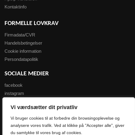
Kontaktinfo
FORMELLE LOVKRAV
Firmadata/CVR
Handelsbetingelser
Cookie information
Persondatapolitik
SOCIALE MEDIER
facebook
instagram
youtube
Vi værdsætter dit privatliv
NYHEDSBREV
Vi bruger cookies til at forbedre din browsingoplevelse og
analysere vores trafik. Ved at klikke på "Accepter alle", giver
Tilmeld her
du samtykke til vores brug af cookies.
0