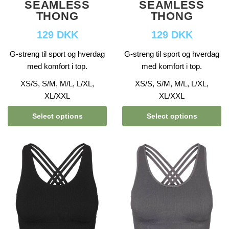
SEAMLESS
SEAMLESS
THONG
THONG
129 DKK
129 DKK
G-streng til sport og hverdag
G-streng til sport og hverdag
med komfort i top.
med komfort i top.
XS/S, S/M, M/L, L/XL,
XS/S, S/M, M/L, L/XL,
XL/XXL
XL/XXL
Select options
Select options