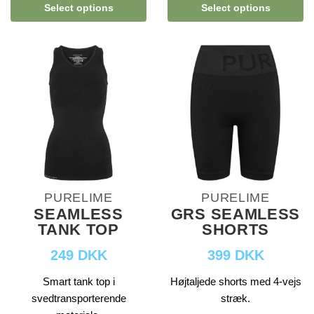
Select options
Select options
PURELIME
PURELIME
SEAMLESS
GRS SEAMLESS
TANK TOP
SHORTS
249 DKK
399 DKK
Smart tank top i
Højtaljede shorts med 4-vejs
svedtransporterende
stræk.