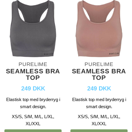
PURELIME
PURELIME
SEAMLESS BRA
SEAMLESS BRA
TOP
TOP
249 DKK
249 DKK
Elastisk top med bryderryg i
Elastisk top med bryderryg i
smart design.
smart design.
XS/S, S/M, M/L, L/XL,
XS/S, S/M, M/L, L/XL,
XL/XXL
XL/XXL