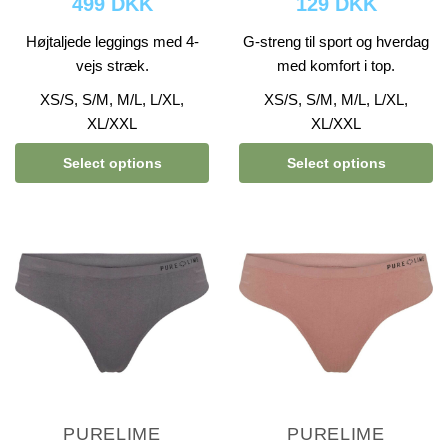
499 DKK
129 DKK
Højtaljede leggings med 4-
G-streng til sport og hverdag
vejs stræk.
med komfort i top.
XS/S, S/M, M/L, L/XL,
XS/S, S/M, M/L, L/XL,
XL/XXL
XL/XXL
Select options
Select options
PURELIME
PURELIME