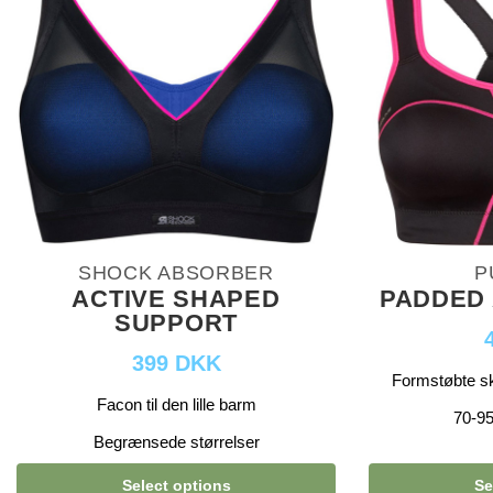
SHOCK ABSORBER
P
ACTIVE SHAPED
PADDED 
SUPPORT
399 DKK
Formstøbte s
Facon til den lille barm
70-95
Begrænsede størrelser
Select options
Se