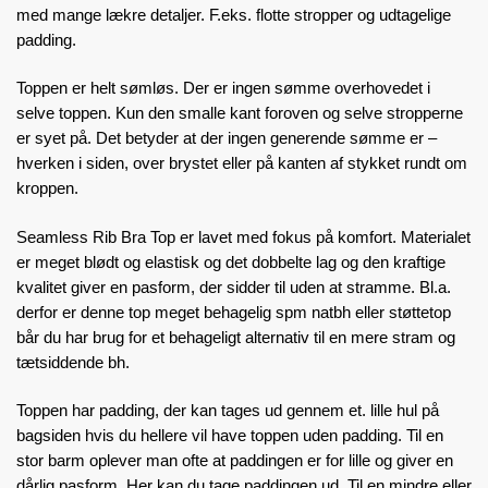
med mange lækre detaljer. F.eks. flotte stropper og udtagelige
padding.
Toppen er helt sømløs. Der er ingen sømme overhovedet i
selve toppen. Kun den smalle kant foroven og selve stropperne
er syet på. Det betyder at der ingen generende sømme er –
hverken i siden, over brystet eller på kanten af stykket rundt om
kroppen.
Seamless Rib Bra Top er lavet med fokus på komfort. Materialet
er meget blødt og elastisk og det dobbelte lag og den kraftige
kvalitet giver en pasform, der sidder til uden at stramme. Bl.a.
derfor er denne top meget behagelig spm natbh eller støttetop
bår du har brug for et behageligt alternativ til en mere stram og
tætsiddende bh.
Toppen har padding, der kan tages ud gennem et. lille hul på
bagsiden hvis du hellere vil have toppen uden padding. Til en
stor barm oplever man ofte at paddingen er for lille og giver en
dårlig pasform. Her kan du tage paddingen ud. Til en mindre eller