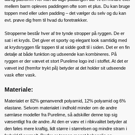
mellem barm opleves paddingen ofte som et plus. Du kan bruge
toppen med eller uden padding – det vælger du selv og du kan
evt. prøve dig frem til hvad du foretrækker.
Stropperne består hver af tre tynde stropper på ryggen. De er
sat i et kryds. Det giver et sporty og elegant look samtidig med
at krydsryggen får toppen til at sidde godt til i siden. Det er en fin
detalje at både funktion og udseende kan kombineres. På
ryggen er der vævet et stort Purelime logo ind i stoffet. At det er
vævet ind (fremfor trykt på) betyder at det holder sit udseende
vask efter vask.
Materiale:
Materialet er 82% genanvendt polyamid, 12% polyamid og 6%
elastane. Selvom materialet i indhold minder om de andre
sømløse modeller fra Purelime, så adskiller denne top sig
væsentligt fra de andre. At den er væv et i ribkvalitet betyder at
den føles mere kraftig, lidt større i størrelsen og mindre stram i