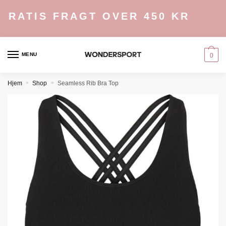
Skip
Skip
GRATIS FRAGT OVER 450 KR
to
to
navigation
content
MENU
0
Hjem
»
Shop
»
Seamless Rib Bra Top