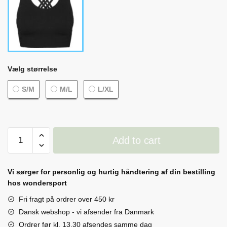
Vælg størrelse
S/M
M/L
L/XL
Seamless
Add to cart
Rib
Bra
Top
Vi sørger for personlig og hurtig håndtering af din bestilling
quantity
hos wondersport
Fri fragt på ordrer over 450 kr
Dansk webshop - vi afsender fra Danmark
Ordrer før kl. 13.30 afsendes samme dag