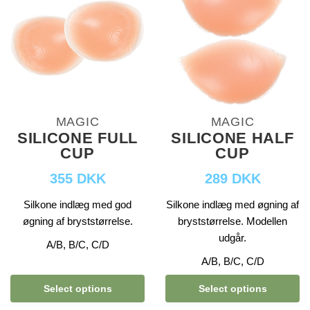
MAGIC
MAGIC
SILICONE FULL
SILICONE HALF
CUP
CUP
355 DKK
289 DKK
Silkone indlæg med god
Silkone indlæg med øgning af
øgning af bryststørrelse.
bryststørrelse. Modellen
udgår.
A/B, B/C, C/D
A/B, B/C, C/D
Select options
Select options