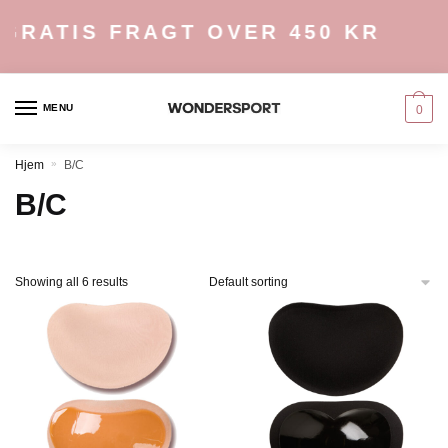
Skip
Skip
GRATIS FRAGT OVER 450 KR
to
to
navigation
content
MENU
0
Hjem
»
B/C
B/C
Showing all 6 results