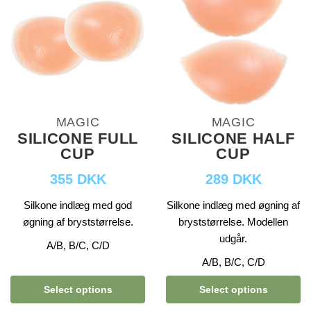
MAGIC
MAGIC
SILICONE FULL
SILICONE HALF
CUP
CUP
355 DKK
289 DKK
Silkone indlæg med god
Silkone indlæg med øgning af
øgning af bryststørrelse.
bryststørrelse. Modellen
udgår.
A/B, B/C, C/D
A/B, B/C, C/D
Select options
Select options