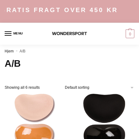
Skip
Skip
GRATIS FRAGT OVER 450 KR
to
to
navigation
content
MENU
0
Hjem
»
A/B
A/B
Showing all 6 results