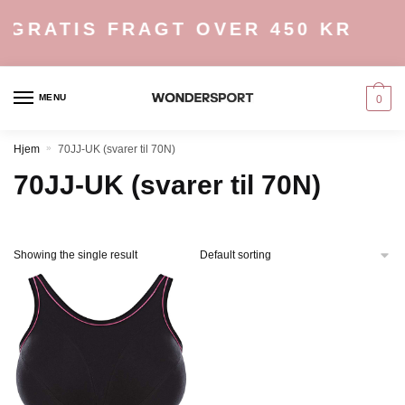
Skip
Skip
GRATIS FRAGT OVER 450 KR
to
to
navigation
content
MENU
0
Hjem
»
70JJ-UK (svarer til 70N)
70JJ-UK (svarer til 70N)
Showing the single result