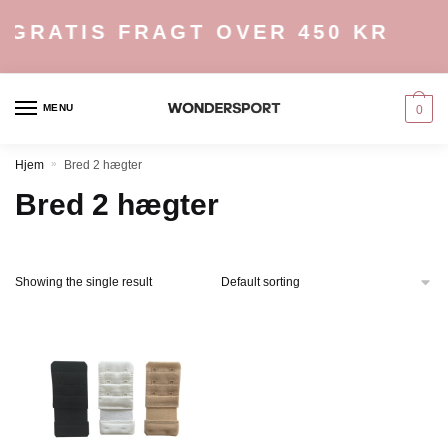
Skip
Skip
GRATIS FRAGT OVER 450 KR
to
to
navigation
content
MENU
0
Hjem
»
Bred 2 hægter
Bred 2 hægter
Showing the single result