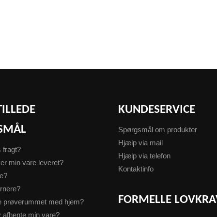
TILLEDE
KUNDESERVICE
SMÅL
Spørgsmål om produkter
Hjælp via mail
s fragt?
Hjælp via telefon
er min vare leveret?
Kontaktinfo
te?
urnere?
FORMELLE LOVKRA
ge prøverummet med hjem?
v afhente min vare?