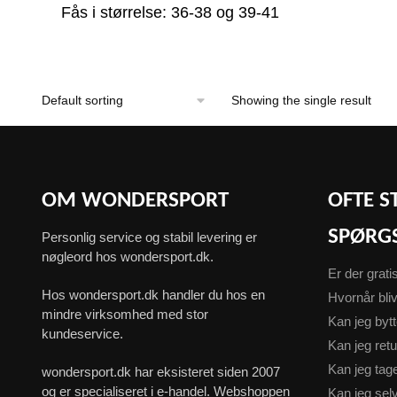
Fås i størrelse: 36-38 og 39-41
Showing the single result
OM WONDERSPORT
OFTE S
SPØRG
Personlig service og stabil levering er
nøgleord hos wondersport.dk.
Er der grati
Hos wondersport.dk handler du hos en
Hvornår bliv
mindre virksomhed med stor
Kan jeg byt
kundeservice.
Kan jeg ret
Kan jeg ta
wondersport.dk har eksisteret siden 2007
og er specialiseret i e-handel. Webshoppen
Kan jeg sel