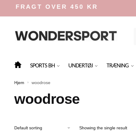
Skip
Skip
S FRAGT OVER 450 KR
to
to
navigation
content
f
SPORTS BH
UNDERTØJ
TRÆNING
Hjem
woodrose
»
woodrose
Showing the single result