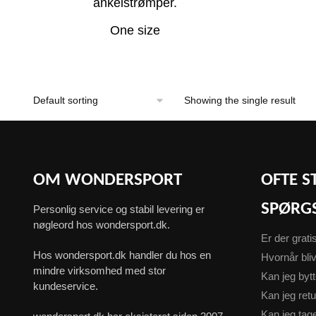
ankelstrømper.
One size
Showing the single result
OM WONDERSPORT
OFTE S
SPØRG
Personlig service og stabil levering er
nøgleord hos wondersport.dk.
Er der grati
Hos wondersport.dk handler du hos en
Hvornår bliv
mindre virksomhed med stor
Kan jeg byt
kundeservice.
Kan jeg ret
Kan jeg ta