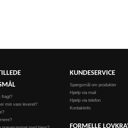
TILLEDE
KUNDESERVICE
SMÅL
Spørgsmål om produkter
Hjælp via mail
s fragt?
Hjælp via telefon
er min vare leveret?
Kontaktinfo
te?
urnere?
FORMELLE LOVKRA
ge prøverummet med hjem?