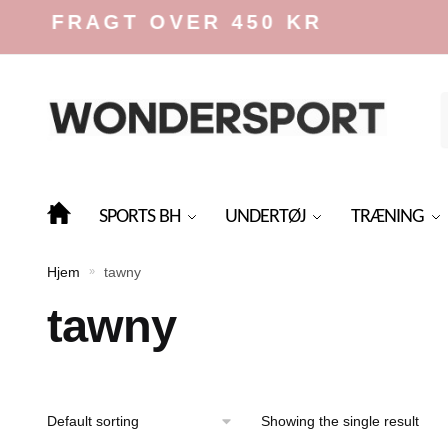
Skip
Skip
S FRAGT OVER 450 KR
to
to
navigation
content
f
SPORTS BH
UNDERTØJ
TRÆNING
Hjem
tawny
»
tawny
Showing the single result