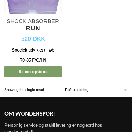
SHOCK ABSORBER
RUN
520 DKK
Specielt udviklet til løb
70-85 F/G/H/I
Select options
Showing the single result
OM WONDERSPORT
Personlig service og stabil levering er nøgleord hos
wondersport.dk.