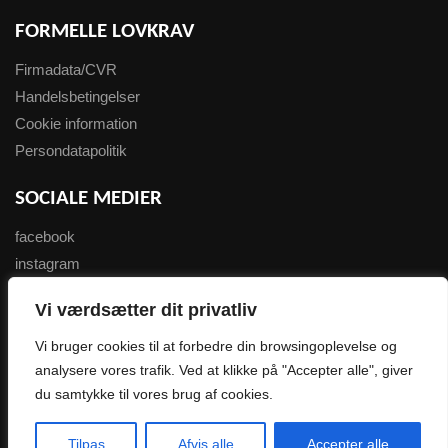
FORMELLE LOVKRAV
Firmadata/CVR
Handelsbetingelser
Cookie information
Persondatapolitik
SOCIALE MEDIER
facebook
instagram
youtube
Vi værdsætter dit privatliv
NYHEDSBREV
Vi bruger cookies til at forbedre din browsingoplevelse og
analysere vores trafik. Ved at klikke på "Accepter alle", giver
Tilmeld her
du samtykke til vores brug af cookies.
0
Copyright 2007-2023 wondersport.dk
Tilpas
Afvis alle
Accepter alle