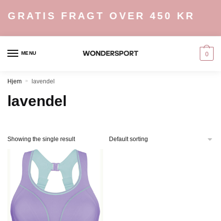
Skip
Skip
GRATIS FRAGT OVER 450 KR
to
to
navigation
content
MENU
0
Hjem
»
lavendel
lavendel
Showing the single result