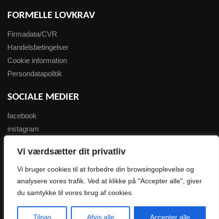
FORMELLE LOVKRAV
Firmadata/CVR
Handelsbetingelser
Cookie information
Persondatapolitik
SOCIALE MEDIER
facebook
instagram
youtube
Vi værdsætter dit privatliv
NYHEDSBREV
Vi bruger cookies til at forbedre din browsingoplevelse og
analysere vores trafik. Ved at klikke på "Accepter alle", giver
Tilmeld her
du samtykke til vores brug af cookies.
0
Copyright 2007-2023 wondersport.dk
Tilpas
Afvis alle
Accepter alle