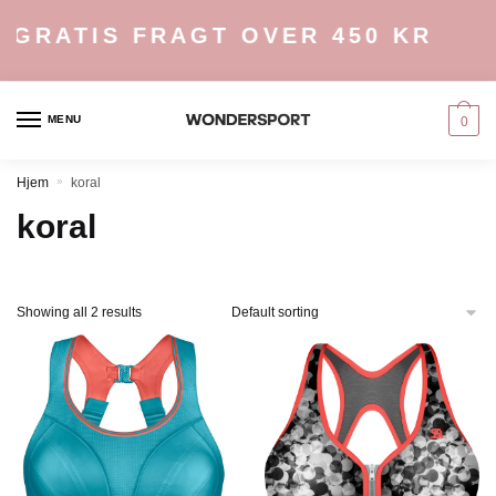
Skip
Skip
GRATIS FRAGT OVER 450 KR
to
to
navigation
content
MENU
0
Hjem
»
koral
koral
Showing all 2 results