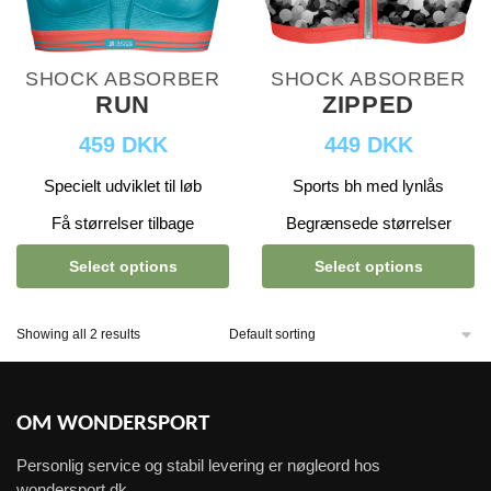
SHOCK ABSORBER
SHOCK ABSORBER
RUN
ZIPPED
459 DKK
449 DKK
Specielt udviklet til løb
Sports bh med lynlås
Få størrelser tilbage
Begrænsede størrelser
Select options
Select options
Showing all 2 results
OM WONDERSPORT
Personlig service og stabil levering er nøgleord hos
wondersport.dk.