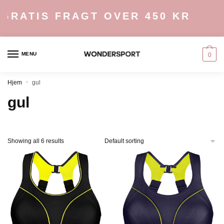
Skip
Skip
GRATIS FRAGT OVER 450 KR
to
to
navigation
content
MENU
0
Hjem
»
gul
gul
Showing all 6 results