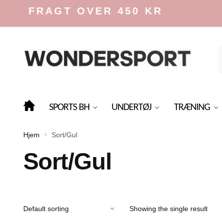
Skip
Skip
IS FRAGT OVER 450 KR
to
to
navigation
content
f
SPORTS BH
UNDERTØJ
TRÆNING
Hjem
Sort/Gul
»
Sort/Gul
Showing the single result