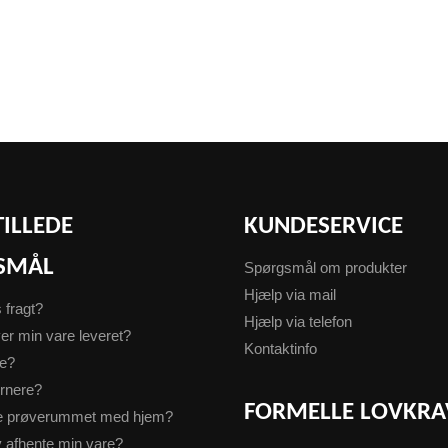
TILLEDE
KUNDESERVICE
SMÅL
Spørgsmål om produkter
Hjælp via mail
s fragt?
Hjælp via telefon
er min vare leveret?
Kontaktinfo
te?
urnere?
FORMELLE LOVKRA
ge prøverummet med hjem?
v afhente min vare?