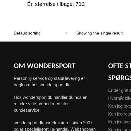
Én størrelse tilbage: 70C
Showing the single result
OM WONDERSPORT
OFTE S
SPØRG
Personlig service og stabil levering er
nøgleord hos wondersport.dk.
Er der grati
Hos wondersport.dk handler du hos en
Hvornår bliv
mindre virksomhed med stor
Kan jeg byt
kundeservice.
Kan jeg ret
Kan jeg ta
wondersport.dk har eksisteret siden 2007
og er specialiseret i e-handel. Webshoppen
Kan jeg sel