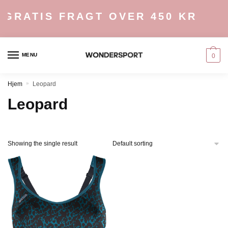
Skip
Skip
GRATIS FRAGT OVER 450 KR
to
to
navigation
content
MENU
0
Hjem
»
Leopard
Leopard
Showing the single result