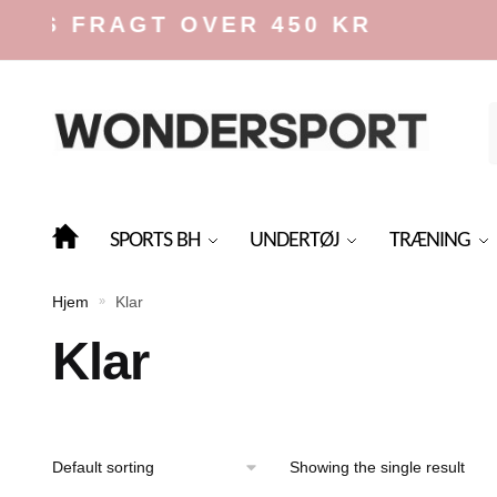
Skip
Skip
IS FRAGT OVER 450 KR
to
to
navigation
content
f
SPORTS BH
UNDERTØJ
TRÆNING
Hjem
Klar
»
Klar
Showing the single result