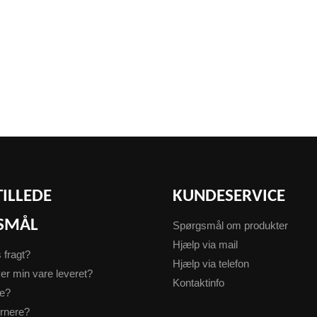
TILLEDE
KUNDESERVICE
SMÅL
Spørgsmål om produkter
Hjælp via mail
s fragt?
Hjælp via telefon
er min vare leveret?
Kontaktinfo
te?
urnere?