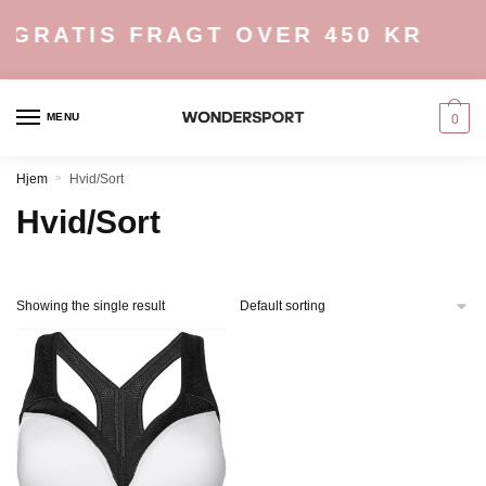
Skip
Skip
GRATIS FRAGT OVER 450 KR
to
to
navigation
content
MENU
0
Hjem
»
Hvid/Sort
Hvid/Sort
Showing the single result