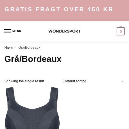
Skip
Skip
GRATIS FRAGT OVER 450 KR
to
to
navigation
content
MENU
0
Hjem
»
Grå/Bordeaux
Grå/Bordeaux
Showing the single result