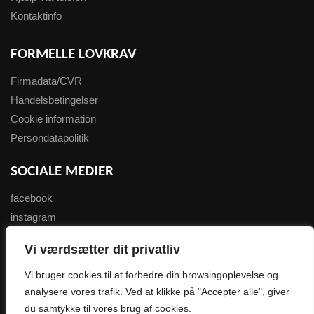
Kontaktinfo
FORMELLE LOVKRAV
Firmadata/CVR
Handelsbetingelser
Cookie information
Persondatapolitik
SOCIALE MEDIER
facebook
instagram
youtube
Vi værdsætter dit privatliv
NYHEDSBREV
Vi bruger cookies til at forbedre din browsingoplevelse og
analysere vores trafik. Ved at klikke på "Accepter alle", giver
Tilmeld her
du samtykke til vores brug af cookies.
0