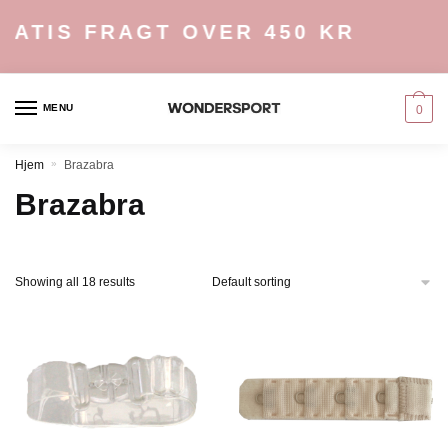
Skip
Skip
ATIS FRAGT OVER 450 KR
to
to
navigation
content
MENU
0
Hjem
»
Brazabra
Brazabra
Showing all 18 results