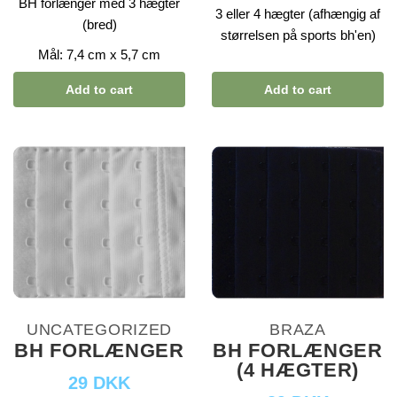
BH forlænger med 3 hægter
3 eller 4 hægter (afhængig af
(bred)
størrelsen på sports bh'en)
Mål: 7,4 cm x 5,7 cm
Add to cart
Add to cart
UNCATEGORIZED
BRAZA
BH FORLÆNGER
BH FORLÆNGER
(4 HÆGTER)
29 DKK