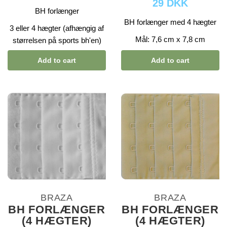
29 DKK
BH forlænger
BH forlænger med 4 hægter
3 eller 4 hægter (afhængig af
Mål: 7,6 cm x 7,8 cm
størrelsen på sports bh'en)
Add to cart
Add to cart
BRAZA
BRAZA
BH FORLÆNGER
BH FORLÆNGER
(4 HÆGTER)
(4 HÆGTER)