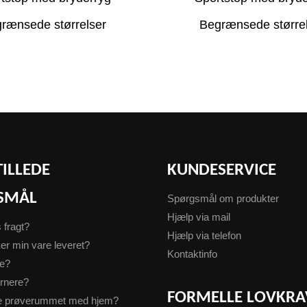
rænsede størrelser
Begrænsede større
TILLEDE
KUNDESERVICE
SMÅL
Spørgsmål om produkter
Hjælp via mail
s fragt?
Hjælp via telefon
er min vare leveret?
Kontaktinfo
te?
urnere?
FORMELLE LOVKRA
ge prøverummet med hjem?