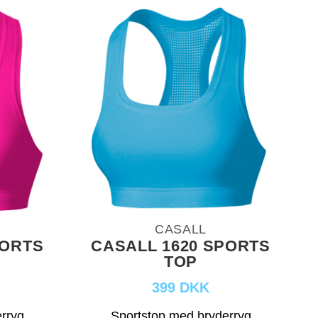
CASALL
PORTS
CASALL 1620 SPORTS
TOP
399 DKK
rryg
Sportstop med bryderryg