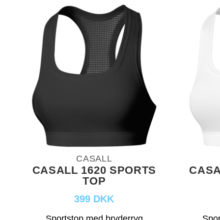
CASALL
CASALL 1620 SPORTS
CASA
TOP
399 DKK
Sportstop med bryderryg
Spor