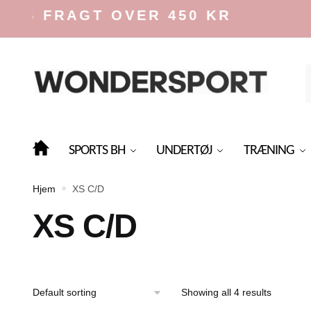
Skip
Skip
IS FRAGT OVER 450 KR
to
to
navigation
content
f
SPORTS BH
UNDERTØJ
TRÆNING
Hjem
XS C/D
»
XS C/D
Showing all 4 results